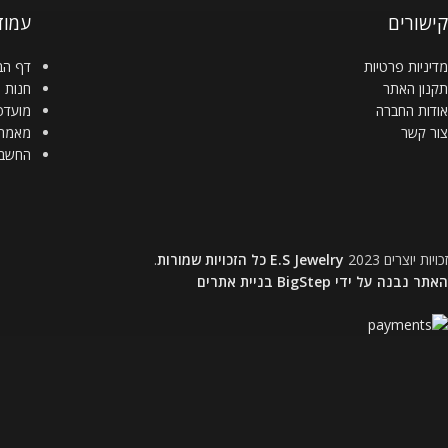
קישורים
עמוד
מדיניות פרטיות
דף הב
תקנון האתר
חנות
אודות החברה
מועדפ
צור קשר
מאמרי
החשבו
זכויות יוצרים
2023
E.S Jewelry
כל הזכויות שמורות
.
האתר נבנה על ידי BigStep בניית אתרים