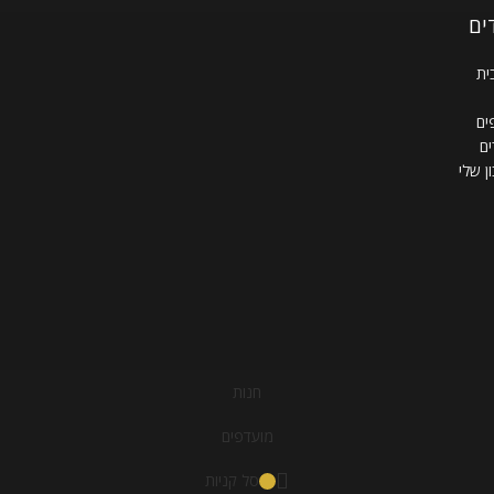
ים
ית
ים
ם
ן שלי
חנות
מועדפים
סל קניות